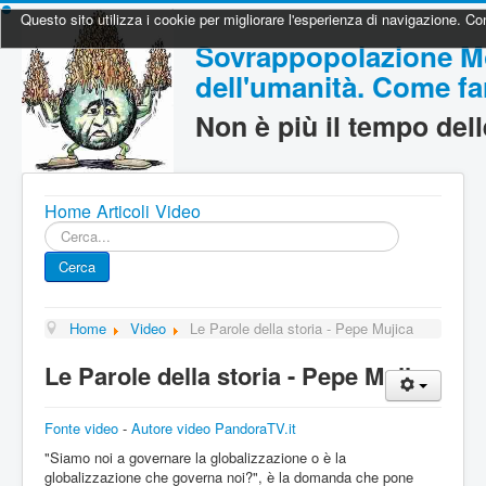
Questo sito utilizza i cookie per migliorare l'esperienza di navigazione. Con
Sovrappopolazione Mo
dell'umanità. Come far
Non è più il tempo del
Home
Articoli
Video
Cerca...
Cerca
Home
Video
Le Parole della storia - Pepe Mujica
Le Parole della storia - Pepe Mujica
Fonte video
-
Autore video PandoraTV.it
"Siamo noi a governare la globalizzazione o è la
globalizzazione che governa noi?", è la domanda che pone