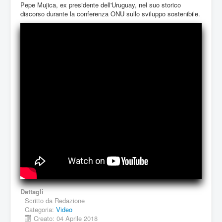
Pepe Mujica, ex presidente dell'Uruguay, nel suo storico
discorso durante la conferenza ONU sullo sviluppo sostenibile.
Dettagli
Scritto da
Redazione
Categoria:
Video
Creato: 04 Aprile 2018