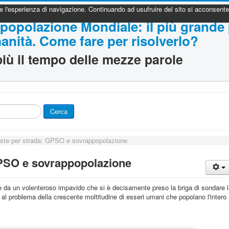
re l'esperienza di navigazione. Continuando ad usufruire del sito si acconsente a
popolazione Mondiale: il più grande
anità. Come fare per risolverlo?
iù il tempo delle mezze parole
Cerca
viste per strada: GPSO e sovrappopolazione
 GPSO e sovrappopolazione
te da un volenteroso impavido che si è decisamente preso la briga di sondare 
l problema della crescente moltitudine di esseri umani che popolano l'intero