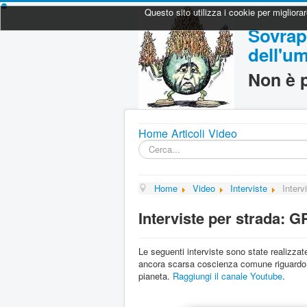
Questo sito utilizza i cookie per migliora
Sovrap
dell'um
Non è p
Home
Articoli
Video
Cerca...
Home
Video
Interviste
Inter
Interviste per strada:
Le seguenti interviste sono state realizza
ancora scarsa coscienza comune riguardo a
pianeta.
Raggiungi il canale Youtube
.