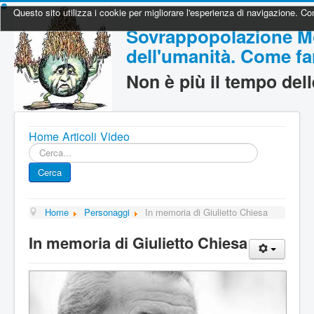
Questo sito utilizza i cookie per migliorare l'esperienza di navigazione. Con
Sovrappopolazione Mo
dell'umanità. Come far
Non è più il tempo del
Home
Articoli
Video
Cerca...
Cerca
Home
Personaggi
In memoria di Giulietto Chiesa
In memoria di Giulietto Chiesa