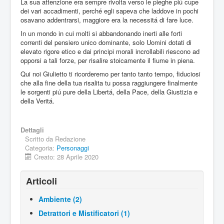
La sua attenzione era sempre rivolta verso le pieghe piú cupe
dei vari accadimenti, perché egli sapeva che laddove in pochi
osavano addentrarsi, maggiore era la necessitá di fare luce.
In un mondo in cui molti si abbandonando inerti alle forti
correnti del pensiero unico dominante, solo Uomini dotati di
elevato rigore etico e dai principi morali incrollabili riescono ad
opporsi a tali forze, per risalire stoicamente il fiume in piena.
Qui noi Giulietto ti ricorderemo per tanto tanto tempo, fiduciosi
che alla fine della tua risalita tu possa raggiungere finalmente
le sorgenti piú pure della Libertá, della Pace, della Giustizia e
della Veritá.
Dettagli
Scritto da
Redazione
Categoria:
Personaggi
Creato: 28 Aprile 2020
Articoli
Ambiente (2)
Detrattori e Mistificatori (1)